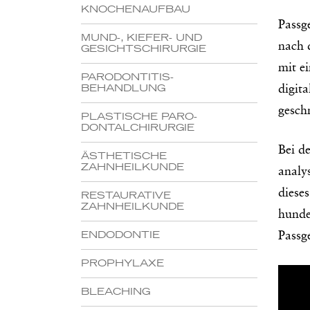
KNOCHENAUFBAU
Passg
MUND-, KIEFER- UND
nach 
GESICHTSCHIRURGIE
mit e
PARODONTITIS-
digit
BEHANDLUNG
gesch
PLASTISCHE PARO-
DONTALCHIRURGIE
Bei d
ÄSTHETISCHE
ZAHNHEILKUNDE
analy
diese
RESTAURATIVE
ZAHNHEILKUNDE
hunde
Passg
ENDODONTIE
PROPHYLAXE
BLEACHING