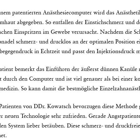
inem patentierten Anästhesiecomputer wird das Anästheti
imhaut abgegeben. So entfallen der Einstichschmerz und 
ischen Einspritzen im Gewebe verursacht. Nachdem die Sch
nadel schmerz- und drucklos an der optimalen Position ei
egegendruck in Echtzeit und passt den Injektionsdruck m
atient bemerkt das Einführen der äußerst dünnen Kanüle 
gt durch den Computer und ist viel genauer als bei einer k
edizin. So kann damit die bestmögliche Einzelzahnanästhe
 Patienten von DDr. Kowatsch bevorzugen diese Methode g
er neuen Technologie sehr zufrieden. Gerade Angstpatiente
alen System lieber betäuben. Diese schmerz- und druckfreie 
et.