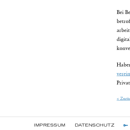
Bei B
betro
arbei
digita
konve
Haben
verei
Priva
< Zurü
IMPRESSUM
DATENSCHUTZ