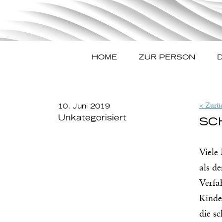
HOME
ZUR PERSON
D
< Zurü
10. Juni 2019
Unkategorisiert
SC
Viele
als d
Verfa
Kinde
die s