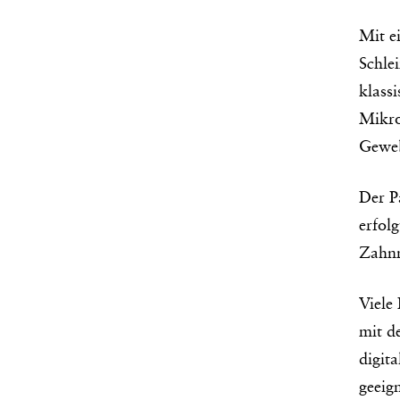
Mit e
Schle
klass
Mikro
Geweb
Der P
erfol
Zahnm
Viele
mit d
digit
geeign